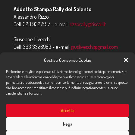
Addetto Stampa Rally del Salento
Alessandro Rizzo
Cell:
328 9327457
- e-mail:
rizzorally@tiscali.it
Giuseppe Livecchi
Cell:
393 3326983
- e-mail:
giuslivecchi@gmail.com
Gestisci Consenso Cookie
Gianluca Eremita
Cell:
347 4684800
- e-mail:
addettostampa@tiscali.it
Per fornire le migliori esperienze, utilizziamo tecnologie come i cookie per memorizzare
e/o accedere alle informazioni del dispositivo. Il consenso a queste tecnologie ci
permetterà di elaborare dati come il comportamento di navigazione o ID unici su questo
sito. Non acconsentire o ritirare il consenso può influire negativamente su alcune
caratteristiche e funzioni.
© 2023 Rally del Salento - Tutti i diritti riservati |
Privacy policy
-
Accetta
Cookie policy
Made with
by
Consolidati
Nega