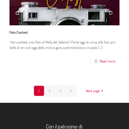
Foto Contest
“Hai scattato una foto al Rally del Salento? Parte oggi la corsa alle foto più
belle di ieri e di oggi della mitica gara automobilistica iniziata
[…]
Read more
1
2
3
4
Next page
Con il patrocinio di: