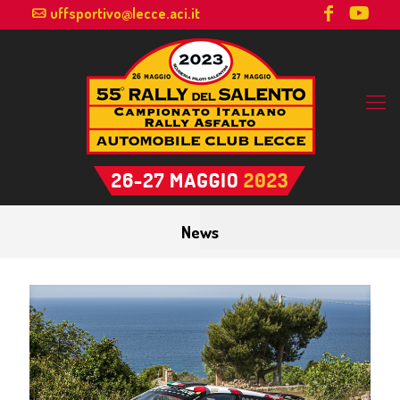
uffsportivo@lecce.aci.it
News