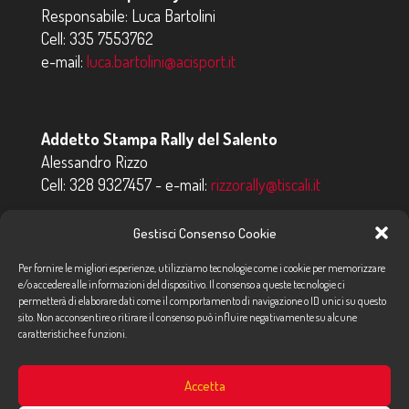
Responsabile: Luca Bartolini
Cell:
335 7553762
e-mail:
luca.bartolini@acisport.it
Addetto Stampa Rally del Salento
Alessandro Rizzo
Cell:
328 9327457
- e-mail:
rizzorally@tiscali.it
Giuseppe Livecchi
Gestisci Consenso Cookie
Cell:
393 3326983
- e-mail:
giuslivecchi@gmail.com
Per fornire le migliori esperienze, utilizziamo tecnologie come i cookie per memorizzare
e/o accedere alle informazioni del dispositivo. Il consenso a queste tecnologie ci
Gianluca Eremita
permetterà di elaborare dati come il comportamento di navigazione o ID unici su questo
sito. Non acconsentire o ritirare il consenso può influire negativamente su alcune
Cell:
347 4684800
- e-mail:
addettostampa@tiscali.it
caratteristiche e funzioni.
Accetta