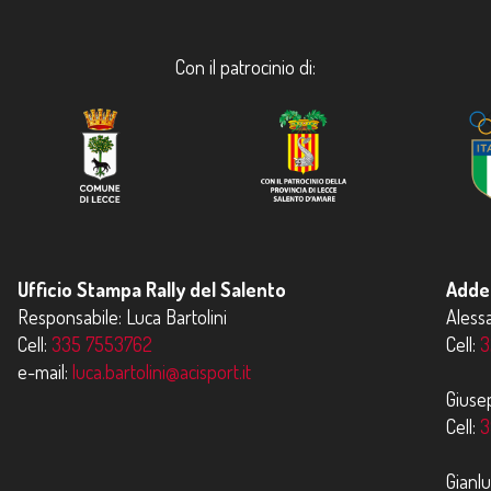
Con il patrocinio di:
Ufficio Stampa Rally del Salento
Addet
Responsabile: Luca Bartolini
Aless
Cell:
335 7553762
Cell:
3
e-mail:
luca.bartolini@acisport.it
Giuse
Cell:
3
Gianl