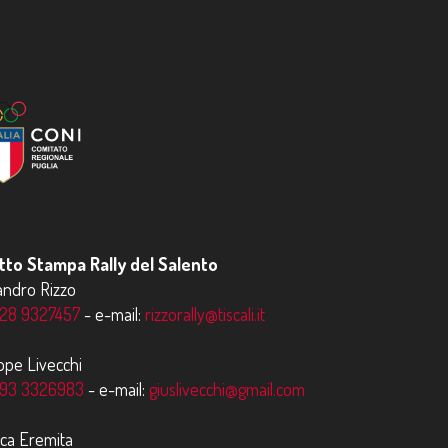
to Stampa Rally del Salento
andro Rizzo
28 9327457
- e-mail:
rizzorally@tiscali.it
ppe Livecchi
93 3326983
- e-mail:
giuslivecchi@gmail.com
uca Eremita